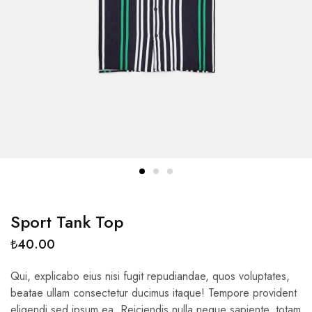
Sport Tank Top
₺
40.00
Qui, explicabo eius nisi fugit repudiandae, quos voluptates,
beatae ullam consectetur ducimus itaque! Tempore provident
eligendi sed ipsum ea. Reiciendis nulla neque sapiente, totam