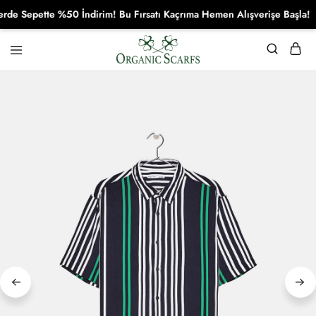
 Sepette %50 İndirim! Bu Fırsatı Kaçrıma Hemen Alışverişe Başla!
Organikscarf