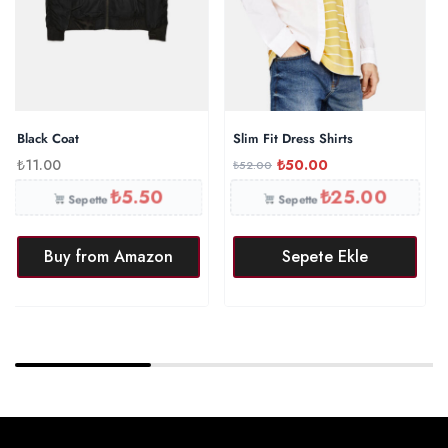
Black Coat
Slim Fit Dress Shirts
₺
11.00
₺
50.00
₺
52.00
₺
5.50
₺
25.00
Sepette
Sepette
Buy from Amazon
Sepete Ekle