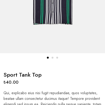
Sport Tank Top
₺
40.00
Qui, explicabo eius nisi fugit repudiandae, quos voluptates,
beatae ullam consectetur ducimus itaque! Tempore provident
eligendi sed ipsum ea. Reiciendis nulla neque sapiente, totam