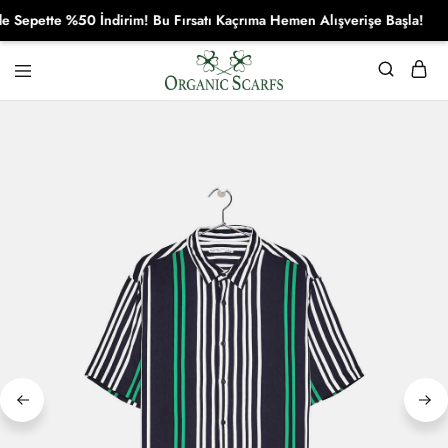
epette %50 İndirim! Bu Fırsatı Kaçrıma Hemen Alışverişe Başla!
Organikscarf