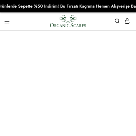
rde Sepette %50 İndirim! Bu Fırsatı Kaçrıma Hemen Alışverişe Başla!
Organikscarf