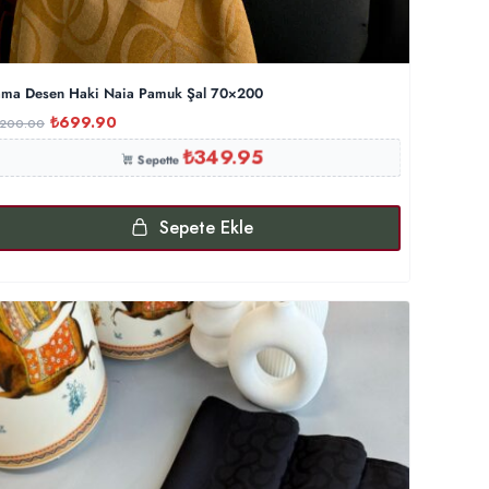
ma Desen Haki Naia Pamuk Şal 70×200
₺
699.90
,200.00
₺
349.95
Sepette
Sepete Ekle