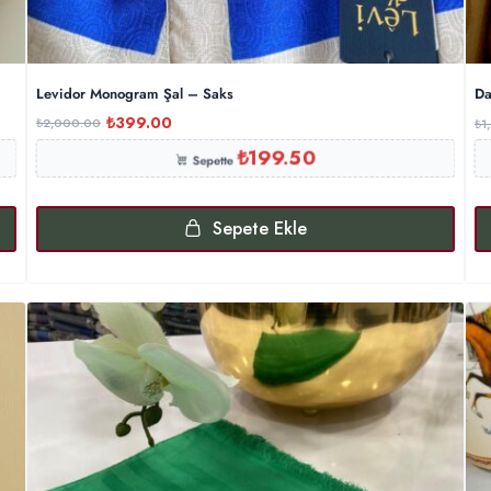
Levidor Monogram Şal – Saks
Da
₺
399.00
₺
2,000.00
₺
1
₺
199.50
Sepette
Sepete Ekle