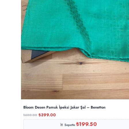
Bloom Desen Pamuk İpeksi Jakar Şal – Benetton
₺
399.00
₺
600.00
₺
199.50
Sepette