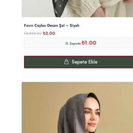
Fawn Ceylan Desen Şal – Siyah
₺
2.00
₺
2,000.00
₺
1.00
Sepette
Sepete Ekle