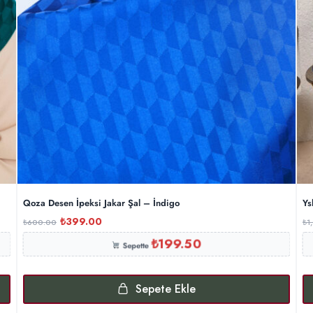
Qoza Desen İpeksi Jakar Şal – İndigo
Ys
₺
399.00
₺
600.00
₺
1
₺
199.50
Sepette
Sepete Ekle