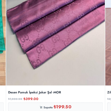
Desen Pamuk İpeksi Jakar Şal -MOR
Zi
₺
399.00
₺
1,000.00
₺
2
₺
199.50
Sepette