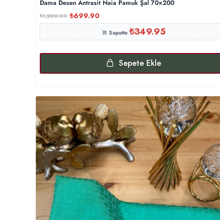
Dama Desen Antrasit Naia Pamuk Şal 70×200
₺
699.90
₺
1,200.00
₺
349.95
Sepette
Sepete Ekle