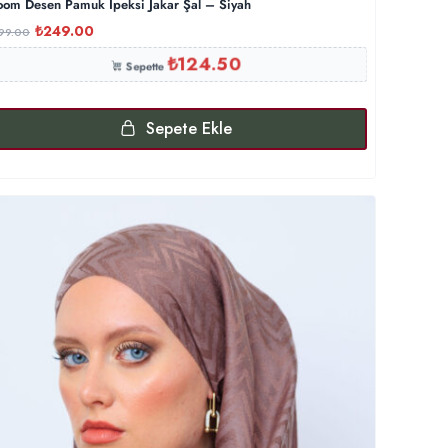
oom Desen Pamuk İpeksi Jakar Şal – Siyah
₺
249.00
99.00
₺
124.50
Sepette
Sepete Ekle