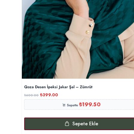
Qoza Desen İpeksi Jakar Şal – Zümrüt
₺
399.00
₺
600.00
₺
199.50
Sepette
Sepete Ekle