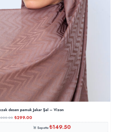
kzak desen pamuk Jakar Şal – Vizon
₺
299.00
,000.00
₺
149.50
Sepette