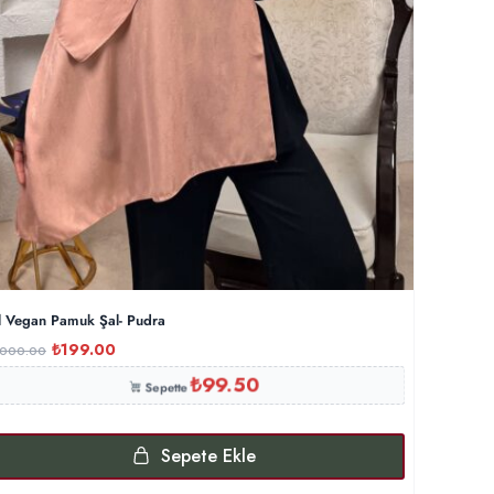
l Vegan Pamuk Şal- Pudra
₺
199.00
,000.00
₺
99.50
Sepette
Sepete Ekle