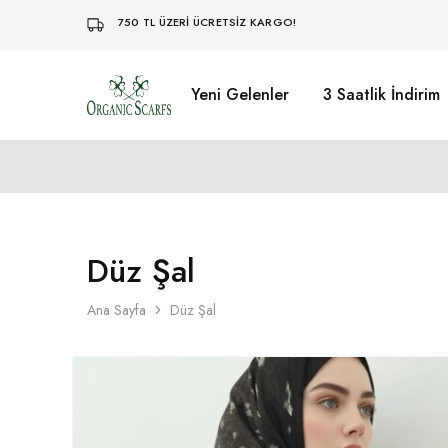
750 TL ÜZERİ ÜCRETSİZ KARGO!
Yeni Gelenler
3 Saatlik İndirim
Organikscarf
Düz Şal
Ana Sayfa
Düz Şal