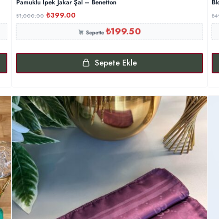
Pamuklu İpek Jakar Şal – Benetton
Bl
₺
399.00
₺
1,000.00
₺
4
₺
199.50
Sepette
Sepete Ekle