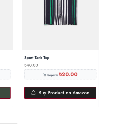
Sport Tank Top
Black Coat
₺
40.00
₺
11.00
₺
20.00
Sepette
Buy Product on Amazon