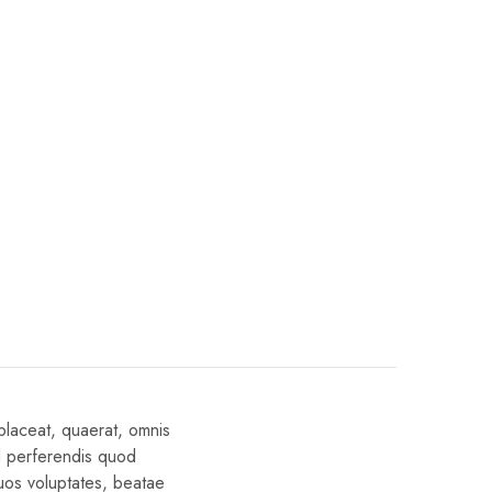
 placeat, quaerat, omnis
ed perferendis quod
quos voluptates, beatae