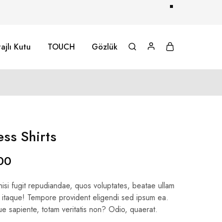
ajlı Kutu
TOUCH
Gözlük
ess Shirts
00
nisi fugit repudiandae, quos voluptates, beatae ullam
 itaque! Tempore provident eligendi sed ipsum ea.
ue sapiente, totam veritatis non? Odio, quaerat.