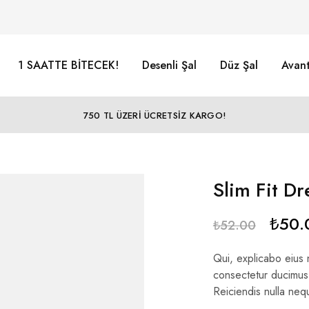
1 SAATTE BİTECEK!
Desenli Şal
Düz Şal
Avant
750 TL ÜZERİ ÜCRETSİZ KARGO!
Slim Fit Dr
₺
50.
₺
52.00
Qui, explicabo eius 
consectetur ducimus
Reiciendis nulla neq