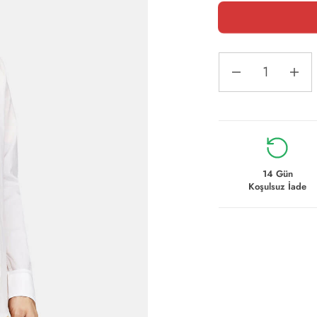
14 Gün
Koşulsuz İade