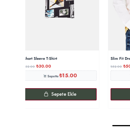
Short Sleeve T-Shirt
Slim Fit Dr
₺
30.00
₺
5
₺
32.00
₺
52.00
₺
15.00
Sepette
Sepete Ekle