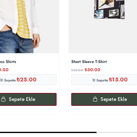
ess Shirts
Short Sleeve T-Shirt
0.00
₺
30.00
₺
32.00
₺
25.00
₺
15.00
Sepette
Sepette
Sepete Ekle
Sepete Ekle