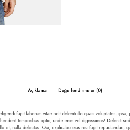
Açıklama
Değerlendirmeler (0)
gendi fugit laborum vitae odit deleniti illo quasi voluptates, ipsa,
ehenderit temporibus optio, unde enim vel dignissimos! Deleniti s
illo et, nulla delectus. Qui, explicabo eius nisi fugit repudiandae, 