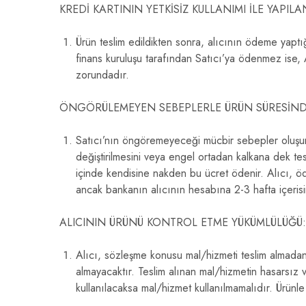
KREDİ KARTININ YETKİSİZ KULLANIMI İLE YAPILA
Ürün teslim edildikten sonra, alıcının ödeme yaptığı 
finans kuruluşu tarafından Satıcı’ya ödenmez ise, 
zorundadır.
ÖNGÖRÜLEMEYEN SEBEPLERLE ÜRÜN SÜRESİNDE 
Satıcı’nın öngöremeyeceği mücbir sebepler oluşursa v
değiştirilmesini veya engel ortadan kalkana dek tesl
içinde kendisine nakden bu ücret ödenir. Alıcı, öde
ancak bankanın alıcının hesabına 2-3 hafta içerisi
ALICININ ÜRÜNÜ KONTROL ETME YÜKÜMLÜLÜĞÜ:
Alıcı, sözleşme konusu mal/hizmeti teslim almadan 
almayacaktır. Teslim alınan mal/hizmetin hasarsız
kullanılacaksa mal/hizmet kullanılmamalıdır. Ürünle 