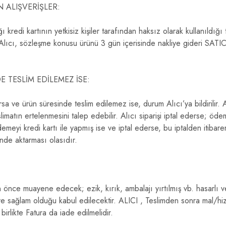
N ALIŞVERİŞLER:
kredi kartının yetkisiz kişiler tarafından haksız olarak kullanıldığı t
Alıcı, sözleşme konusu ürünü 3 gün içerisinde nakliye gideri SATIC
TESLİM EDİLEMEZ İSE:
e ürün süresinde teslim edilemez ise, durum Alıcı’ya bildirilir. Alıc
imatın ertelenmesini talep edebilir. Alıcı siparişi iptal ederse; ödem
meyi kredi kartı ile yapmış ise ve iptal ederse, bu iptalden itibare
nde aktarması olasıdır.
önce muayene edecek; ezik, kırık, ambalajı yırtılmış vb. hasarlı ve
 ve sağlam olduğu kabul edilecektir. ALICI , Teslimden sonra mal/
birlikte Fatura da iade edilmelidir.