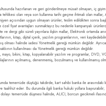
rultusunda hazırlanan ve geri gönderilmeye müsait olmayan, iç giyim a
 tehlikesi olan veya son kullanma tarihi geçme ihtimali olan mallar,
 hijyen açısından uygun olmayan ürünler, teslim edildikten sonra baş
özel fiyat avantajları sunmaktayız bu nedenle kampanyalı ürünlerd
e dergi gibi süreli yayınlara ilişkin mallar, Elektronik ortamda anı
larının, kitap, dijital içerik, yazılım programlarının, veri kaydedebi
mış olması halinde iadesi Yönetmelik gereği mümkün değildir. Ayrı
 hakkının kullanılması da Yönetmelik gereği mümkün değildir.
ri, mayo, bikini, kitap, kopyalanabilir yazılım ve programlar, DVD, 
mbalajlarının açılmamış, denenmemiş, bozulmamış ve kullanılmamış olm
urumda temerrüde düştüğü takdirde, kart sahibi banka ile arasındaki
 taahhüt eder. Bu durumda ilgili banka hukuki yollara başvurabilir;
 dolayı temerrüde düşmesi halinde, ALICI, borcun gecikmeli ifasınd