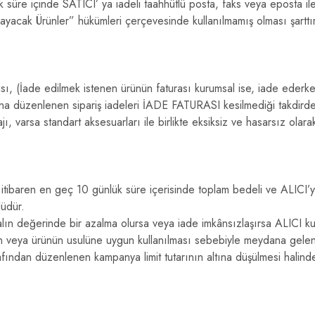
 süre içinde SATICI’ ya iadeli taahhütlü posta, faks veya eposta il
cak Ürünler” hükümleri çerçevesinde kullanılmamış olması şarttır
ası, (İade edilmek istenen ürünün faturası kurumsal ise, iade ederke
ına düzenlenen sipariş iadeleri İADE FATURASI kesilmediği takdird
ı, varsa standart aksesuarları ile birlikte eksiksiz ve hasarsız olar
 itibaren en geç 10 günlük süre içerisinde toplam bedeli ve ALICI’y
lüdür.
ın değerinde bir azalma olursa veya iade imkânsızlaşırsa ALICI ku
n veya ürünün usulüne uygun kullanılması sebebiyle meydana gelen 
fından düzenlenen kampanya limit tutarının altına düşülmesi halind