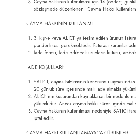
Cayma hakkının kullanılması için 14 (ondört) günlük
sözleşmede düzenlenen “Cayma Hakkı Kullanılamaya
CAYMA HAKKININ KULLANIMI:
3. kişiye veya ALICI’ ya teslim edilen ürünün fatur
gönderilmesi gerekmektedir. Faturası kurumlar ad
İade formu, İade edilecek ürünlerin kutusu, ambalaj
İADE KOŞULLARI:
SATICI, cayma bildiriminin kendisine ulaşmasından
20 günlük süre içerisinde malı iade almakla yüküm
ALICI’ nın kusurundan kaynaklanan bir nedenle mal
yükümlüdür. Ancak cayma hakkı süresi içinde malı
Cayma hakkının kullanılması nedeniyle SATICI tara
iptal edilir.
CAYMA HAKKI KULLANILAMAYACAK ÜRÜNLER: