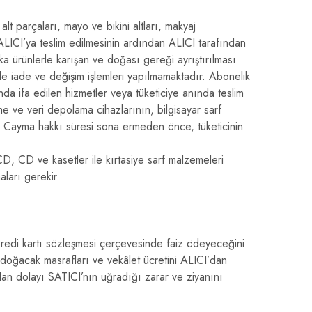
lt parçaları, mayo ve bikini altları, makyaj
 ALICI’ya teslim edilmesinin ardından ALICI tarafından
ka ürünlerle karışan ve doğası gereği ayrıştırılması
e iade ve değişim işlemleri yapılmamaktadır. Abonelik
nda ifa edilen hizmetler veya tüketiciye anında teslim
lme ve veri depolama cihazlarının, bilgisayar sarf
ca Cayma hakkı süresi sona ermeden önce, tüketicinin
VCD, CD ve kasetler ile kırtasiye sarf malzemeleri
aları gerekir.
 kredi kartı sözleşmesi çerçevesinde faiz ödeyeceğini
 doğacak masrafları ve vekâlet ücretini ALICI’dan
an dolayı SATICI’nın uğradığı zarar ve ziyanını