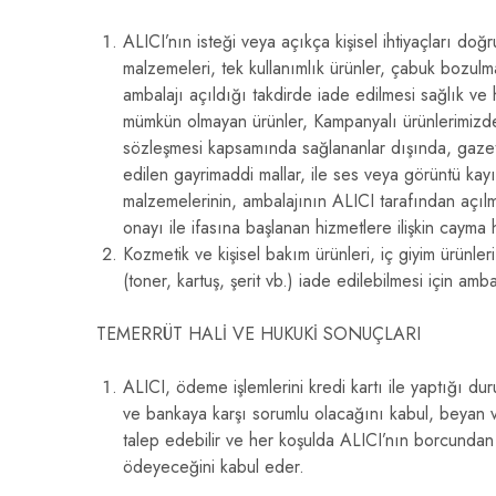
ALICI’nın isteği veya açıkça kişisel ihtiyaçları doğ
malzemeleri, tek kullanımlık ürünler, çabuk bozulma
ambalajı açıldığı takdirde iade edilmesi sağlık ve
mümkün olmayan ürünler, Kampanyalı ürünlerimizde 
sözleşmesi kapsamında sağlananlar dışında, gazete v
edilen gayrimaddi mallar, ile ses veya görüntü kayıt
malzemelerinin, ambalajının ALICI tarafından açıl
onayı ile ifasına başlanan hizmetlere ilişkin cayma
Kozmetik ve kişisel bakım ürünleri, iç giyim ürünle
(toner, kartuş, şerit vb.) iade edilebilmesi için a
TEMERRÜT HALİ VE HUKUKİ SONUÇLARI
ALICI, ödeme işlemlerini kredi kartı ile yaptığı d
ve bankaya karşı sorumlu olacağını kabul, beyan ve
talep edebilir ve her koşulda ALICI’nın borcundan
ödeyeceğini kabul eder.