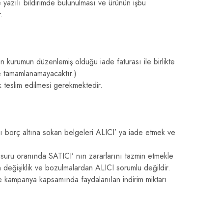
e yazılı bildirimde bulunulması ve ürünün işbu
.
n kurumun düzenlemiş olduğu iade faturası ile birlikte
e tamamlanamayacaktır.)
ak teslim edilmesi gerekmektedir.
ı borç altına sokan belgeleri ALICI’ ya iade etmek ve
suru oranında SATICI’ nın zararlarını tazmin etmekle
değişiklik ve bozulmalardan ALICI sorumlu değildir.
e kampanya kapsamında faydalanılan indirim miktarı