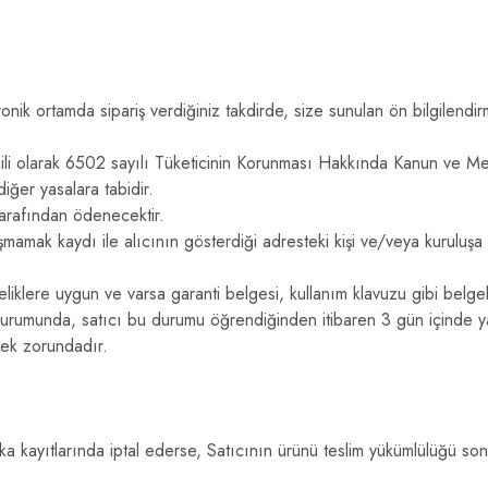
nik ortamda sipariş verdiğiniz takdirde, size sunulan ön bilgilendi
le ilgili olarak 6502 sayılı Tüketicinin Korunması Hakkında Kanun ve 
iğer yasalara tabidir.
 tarafından ödenecektir.
mamak kaydı ile alıcının gösterdiği adresteki kişi ve/veya kuruluşa t
niteliklere uygun ve varsa garanti belgesi, kullanım klavuzu gibi belg
durumunda, satıcı bu durumu öğrendiğinden itibaren 3 gün içinde ya
mek zorundadır.
a kayıtlarında iptal ederse, Satıcının ürünü teslim yükümlülüğü son