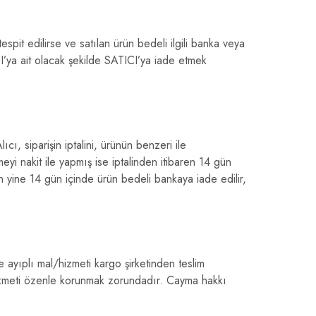
espit edilirse ve satılan ürün bedeli ilgili banka veya
I’ya ait olacak şekilde SATICI’ya iade etmek
ı, siparişin iptalini, ürünün benzeri ile
eyi nakit ile yapmış ise iptalinden itibaren 14 gün
n yine 14 gün içinde ürün bedeli bankaya iade edilir,
 ayıplı mal/hizmeti kargo şirketinden teslim
hizmeti özenle korunmak zorundadır. Cayma hakkı