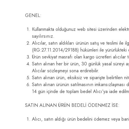
GENEL:
Kullanmakta olduğunuz web sitesi üzerinden elektro
sayılırsınız.
Alıcılar, satın aldıkları ürünün satış ve teslimi i
(RG:27.11.2014/29188) hükümleri ile yürürlükteki d
Ürün sevkiyat masrafı olan kargo ücretleri alıcılar
Satın alınan her bir ürün, 30 günlük yasal süreyi aş
Alıcılar sözleşmeyi sona erdirebilir.
Satın alınan ürün, eksiksiz ve siparişte belirtilen 
Satın alınan ürünün satılmasının imkansızlaşması 
14 gün içinde de toplam bedel Alıcı’ya iade edil
SATIN ALINAN ÜRÜN BEDELİ ÖDENMEZ İSE:
Alıcı, satın aldığı ürün bedelini ödemez veya bank