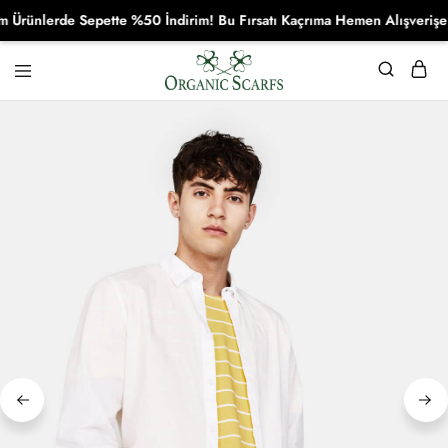
ünlerde Sepette %50 İndirim! Bu Fırsatı Kaçrıma Hemen Alışverişe Ba
Organikscarf