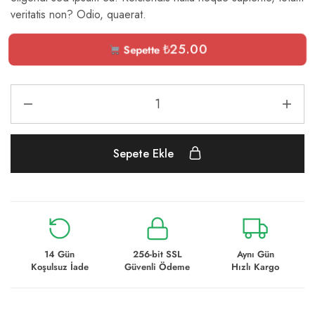
veritatis non? Odio, quaerat.
₺
25.00
Sepette
Sepete Ekle
14 Gün
256-bit SSL
Aynı Gün
Koşulsuz İade
Güvenli Ödeme
Hızlı Kargo