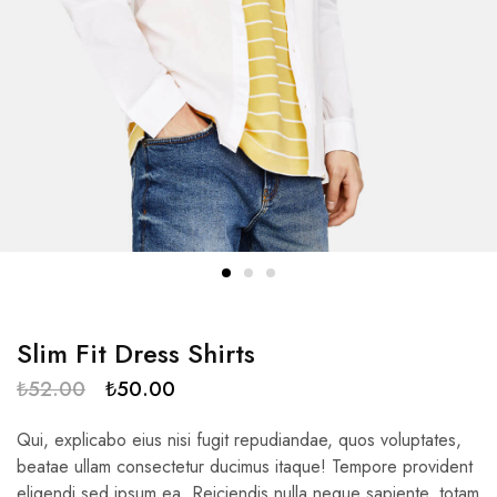
Slim Fit Dress Shirts
₺
52.00
₺
50.00
Qui, explicabo eius nisi fugit repudiandae, quos voluptates,
beatae ullam consectetur ducimus itaque! Tempore provident
eligendi sed ipsum ea. Reiciendis nulla neque sapiente, totam