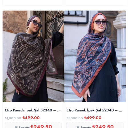
Etro Pamuk İpek Şal 52340 – Kahve
Etro Pamuk İpek Şal 52340 – Turun
₺
499.00
₺
499.00
₺
1,000.00
₺
1,000.00
₺
249.50
₺
249.50
Sepette
Sepette