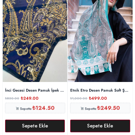
İnci Gecesi Desen Pamuk İpek Şal-10004-DERİN MOR
Etnik Etro Desen Pamuk Soft Şal 615
₺
249.00
₺
499.00
₺
850.00
₺
1,000.00
₺
124.50
₺
249.50
Sepette
Sepette
Sepete Ekle
Sepete Ekle