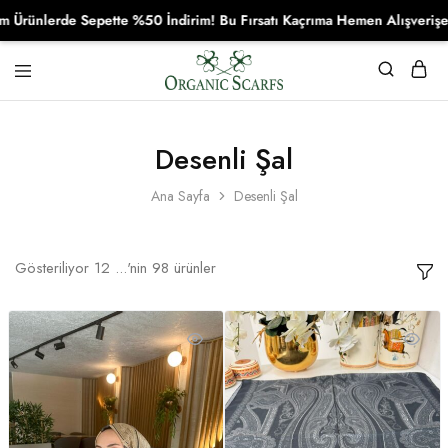
e Sepette %50 İndirim! Bu Fırsatı Kaçrıma Hemen Alışverişe Başla!
Organikscarf
Desenli Şal
Ana Sayfa
Desenli Şal
Gösteriliyor
12
...'nin
98
ürünler