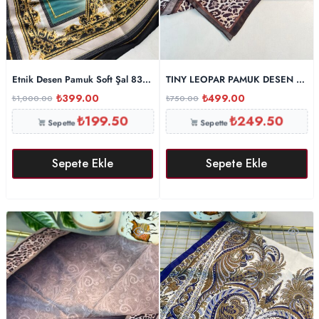
Etnik Desen Pamuk Soft Şal 83924 – Petrol
TINY LEOPAR PAMUK DESEN ŞAL-
₺
399.00
₺
499.00
₺
1,000.00
₺
750.00
₺
199.50
₺
249.50
Sepette
Sepette
Sepete Ekle
Sepete Ekle