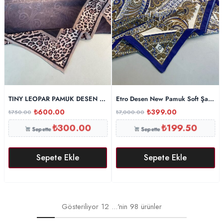
TINY LEOPAR PAMUK DESEN ŞAL-6202616-LATTE
Etro Desen New Pamuk Soft Şal 23
₺
600.00
₺
399.00
₺
750.00
₺
7,000.00
₺
300.00
₺
199.50
Sepette
Sepette
Sepete Ekle
Sepete Ekle
Gösteriliyor
12
...'nin
98
ürünler