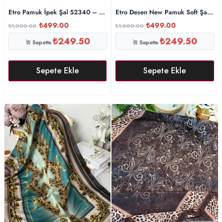
Etro Pamuk İpek Şal 52340 – Siyah
Etro Desen New Pamuk Soft Şal 230
₺
499.00
₺
499.00
₺
1,000.00
₺
1,000.00
₺
249.50
₺
249.50
Sepette
Sepette
Sepete Ekle
Sepete Ekle