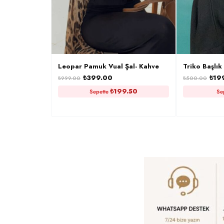
Leopar Pamuk Vual Şal- Kahve
Triko Başlık
₺
399.00
₺
19
₺
999.00
₺
500.00
₺
199.50
Sepette
Se