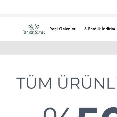
750 TL ÜZERİ ÜCRETSİZ KARGO!
Yeni Gelenler
3 Saatlik İndirim
Organikscarf