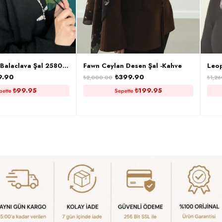
 Balaclava Şal 25801 – Siyah
Fawn Ceylan Desen Şal -Kahve
Leop
9.90
₺
399.90
₺
2,000.00
₺
1,2
₺
99.95
₺
199.95
pette
Sepette