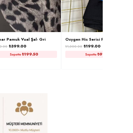
ar Pamuk Vual Şal- Gri
Oxygen His Serisi Pamuk Şal – Si
₺
399.00
₺
199.00
60.00
₺
1,000.00
₺
199.50
₺
99.50
Sepette
Sepette