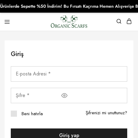
ünlerde Sepette %50 İndirim! Bu Fırsatı Kaçrıma Hemen Alışverişe Ba
Organikscarf
Giriş
Şifrenizi mi unuttunuz?
Beni hatırla
Giriş yap