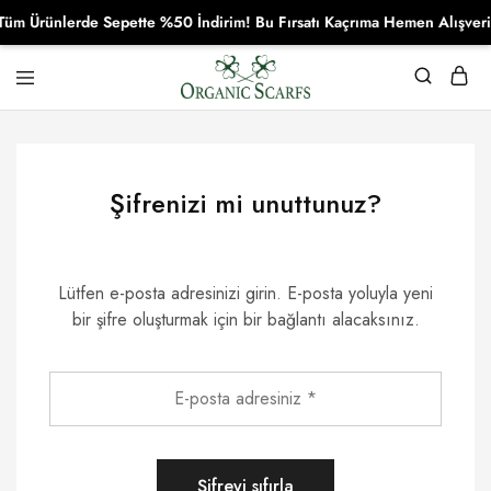
üm Ürünlerde Sepette %50 İndirim! Bu Fırsatı Kaçrıma Hemen Alışveriş
Organikscarf
Şifrenizi mi unuttunuz?
Lütfen e-posta adresinizi girin. E-posta yoluyla yeni
bir şifre oluşturmak için bir bağlantı alacaksınız.
Şifreyi sıfırla