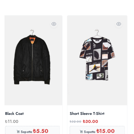
Black Coat
Short Sleeve T-Shirt
₺
11.00
₺
30.00
₺
32.00
₺
5.50
₺
15.00
Sepette
Sepette