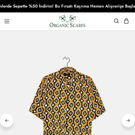
rde Sepette %50 İndirim! Bu Fırsatı Kaçrıma Hemen Alışverişe Başla!
Organikscarf