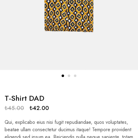
T-Shirt DAD
₺
45.00
₺
42.00
Qui, explicabo eius nisi fugit repudiandae, quos voluptates,
beatae ullam consectetur ducimus itaque! Tempore provident
eligendi sed ipsum ea. Reiciendis nulla neque sapiente, totam