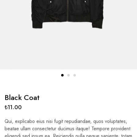
Black Coat
₺
11.00
Qui, explicabo eius nisi fugit repudiandae, quos voluptates,
beatae ullam consectetur ducimus itaque! Tempore provident
eligendi sed ipsum ea. Reiciendis nulla neque sapiente, totam