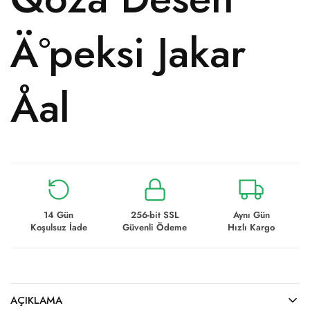
Ä°peksi Jakar
Åal
14 Gün
256-bit SSL
Aynı Gün
Koşulsuz İade
Güvenli Ödeme
Hızlı Kargo
AÇIKLAMA