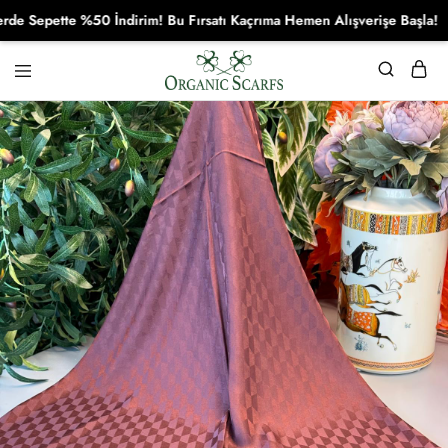
epette %50 İndirim! Bu Fırsatı Kaçrıma Hemen Alışverişe Başla!
Organikscarf