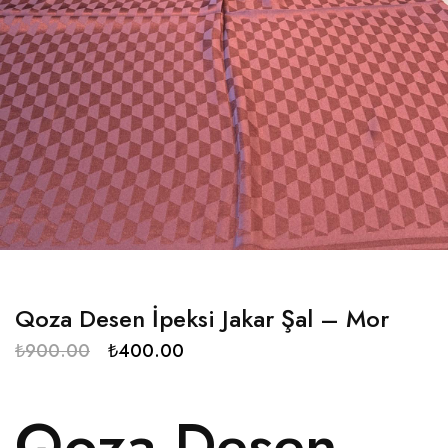
Qoza Desen İpeksi Jakar Şal – Mor
₺
900.00
₺
400.00
Qoza Desen