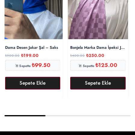
Dama Desen Jakar Şal – Saks
Bonjela Marka Dama İpeksi Jakar Şa
₺
199.00
₺
250.00
₺
900.00
₺
400.00
₺
99.50
₺
125.00
Sepette
Sepette
Sepete Ekle
Sepete Ekle