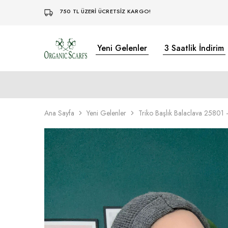
750 TL ÜZERİ ÜCRETSİZ KARGO!
Yeni Gelenler
3 Saatlik İndirim
Organikscarf
Ana Sayfa
Yeni Gelenler
Triko Başlık Balaclava 25801 –