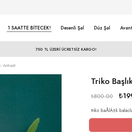
1 SAATTE BİTECEK!
Desenli Şal
Düz Şal
Avant
750 TL ÜZERİ ÜCRETSİZ KARGO!
 Antrasit
Triko Başlı
₺
19
₺
800.00
triko baÅlÄ±k balacl