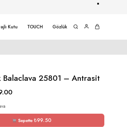
ajlı Kutu
TOUCH
Gözlük
k Balaclava 25801 – Antrasit
9.00
ava
₺
99.50
Sepette