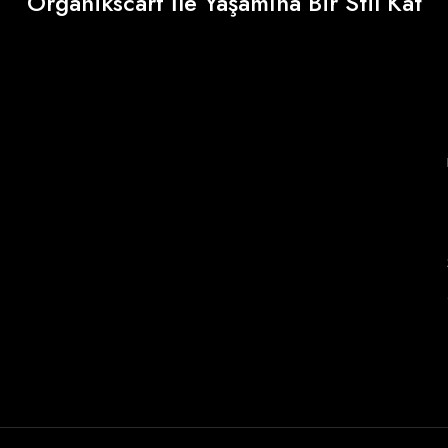
Organikscarf İle Yaşamına Bir Stil Kat