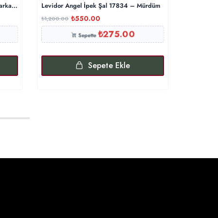
arka Şal – Saks
Levidor Angel İpek Şal 17834 – Mürdüm
Levidor M
₺
550.00
₺
₺
1,200.00
₺
900.00
₺
275.00
Sepette
Sepete Ekle