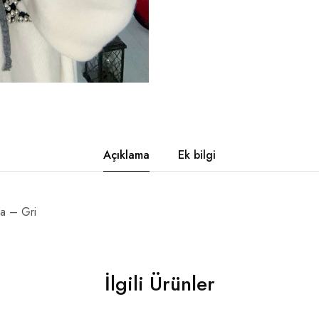
Açıklama
Ek bilgi
va – Gri
İlgili Ürünler