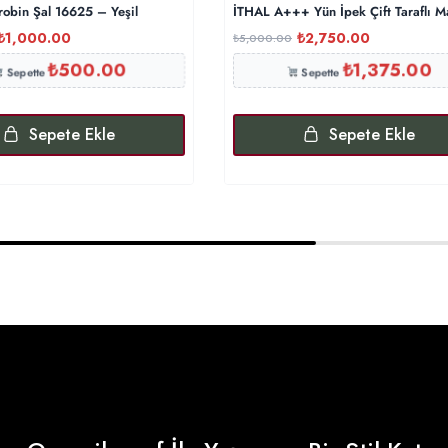
robin Şal 16625 – Yeşil
İTHAL A+++ Yün İpek Çift Taraflı M
₺
1,000.00
₺
2,750.00
₺
5,000.00
₺
500.00
₺
1,375.00
Sepette
Sepette
Sepete Ekle
Sepete Ekle