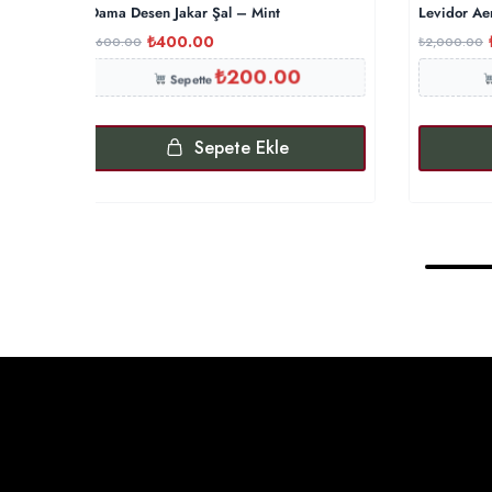
Dama Desen Jakar Şal – Mint
Levidor Ae
₺
400.00
₺
600.00
₺
2,000.00
₺
200.00
Sepette
Sepete Ekle