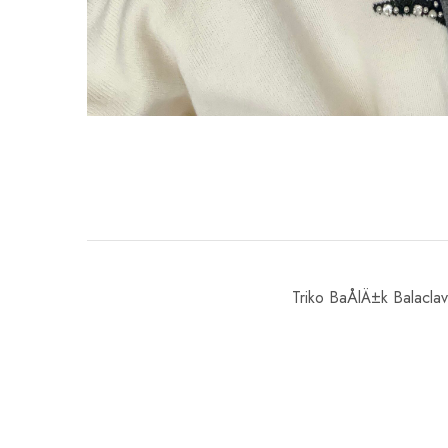
Triko BaÅlÄ±k Balacla