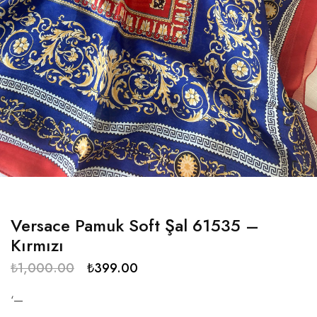
Versace Pamuk Soft Şal 61535 –
Kırmızı
₺
1,000.00
₺
399.00
‘—