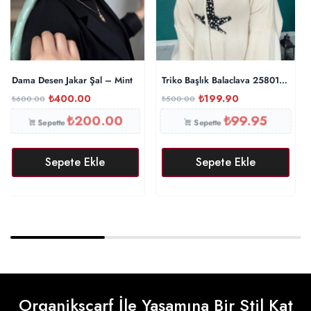
Dama Desen Jakar Şal – Mint
Triko Başlık Balaclava 25801 – Taş
₺
400.00
₺
199.90
₺
600.00
₺
500.00
₺
200.00
₺
99.95
Sepette
Sepette
Sepete Ekle
Sepete Ekle
Organikscarf İle Yaşamına Bir Stil Kat