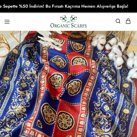
ette %50 İndirim! Bu Fırsatı Kaçrıma Hemen Alışverişe Başla!
Organikscarf