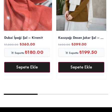
Dubai İpeği Şal – Kiremit
Kazayağı Desen Jakar Şal – Ekru
₺
360.00
₺
399.00
₺
1,000.00
₺
600.00
₺
180.00
₺
199.50
Sepette
Sepette
Sepete Ekle
Sepete Ekle