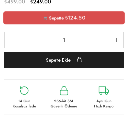
₺
499.00
₺
249.00
₺
124.50
Sepette
Sepete Ekle
14 Gün
256-bit SSL
Aynı Gün
Koşulsuz İade
Güvenli Ödeme
Hızlı Kargo