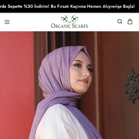
ette %50 İndirim! Bu Fırsatı Kaçrıma Hemen Alışverişe Başla!
Organikscarf