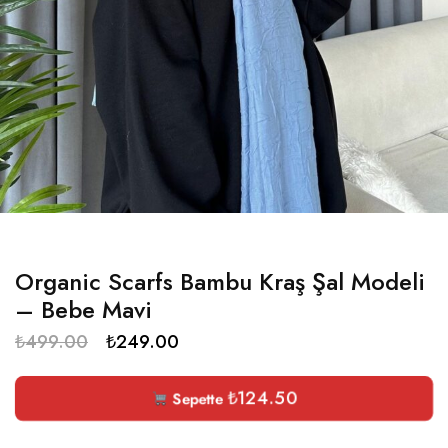
Organic Scarfs Bambu Kraş Şal Modeli
– Bebe Mavi
₺
499.00
₺
249.00
₺
124.50
Sepette