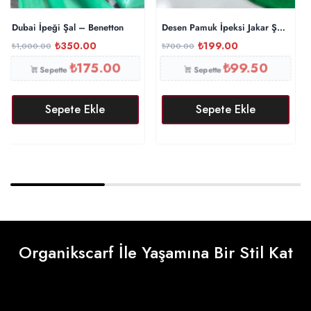
Dubai İpeği Şal – Benetton
Desen Pamuk İpeksi Jakar Şal 8873
₺
350.00
₺
199.00
₺
1,000.00
₺
700.00
₺
175.00
₺
99.50
Sepette
Sepette
Sepete Ekle
Sepete Ekle
Organikscarf İle Yaşamına Bir Stil Kat