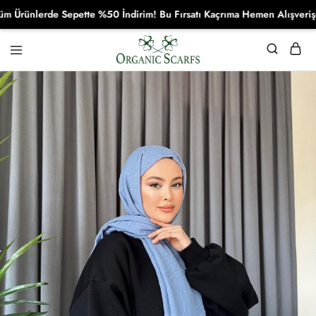
ünlerde Sepette %50 İndirim! Bu Fırsatı Kaçrıma Hemen Alışverişe Baş
Organikscarf