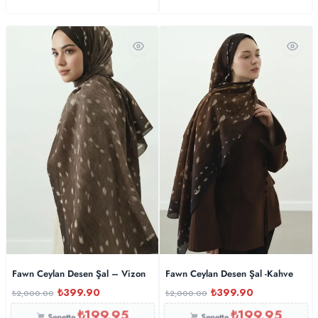
Fawn Ceylan Desen Şal – Vizon
Fawn Ceylan Desen Şal -Kahve
₺
399.90
₺
399.90
₺
2,000.00
₺
2,000.00
₺
199.95
₺
199.95
Sepette
Sepette