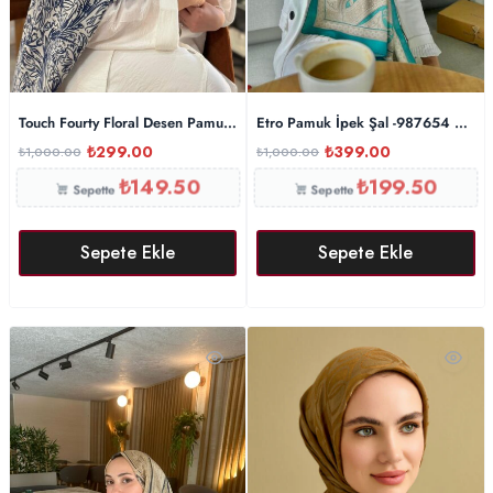
Touch Fourty Floral Desen Pamuk İpek Şal-202343-Lacivert
Etro Pamuk İpek Şal -987654 Zümrü
₺
299.00
₺
399.00
₺
1,000.00
₺
1,000.00
₺
149.50
₺
199.50
Sepette
Sepette
Sepete Ekle
Sepete Ekle