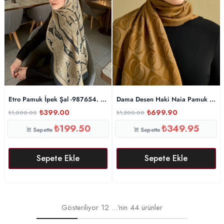
Etro Pamuk İpek Şal -987654. Gold Siyah
Dama Desen Haki Naia Pamuk Şal 
₺
399.00
₺
699.90
₺
1,000.00
₺
1,200.00
₺
199.50
₺
349.95
Sepette
Sepette
Sepete Ekle
Sepete Ekle
Gösteriliyor
12
...'nin
44
ürünler