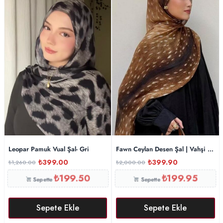
Leopar Pamuk Vual Şal- Gri
Fawn Ceylan Desen Şal | Vahşi Şıklı
₺
399.00
₺
399.90
₺
1,260.00
₺
2,000.00
₺
199.50
₺
199.95
Sepette
Sepette
Sepete Ekle
Sepete Ekle