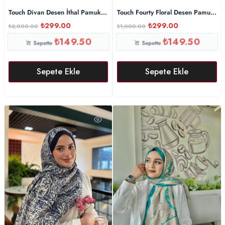
Touch Divan Desen İthal Pamuk Şal-2626202-Su Yeşili
Touch Fourty Floral Desen Pamuk İp
₺
299.00
₺
299.00
₺
2,000.00
₺
1,000.00
₺
149.50
₺
149.50
Sepette
Sepette
Sepete Ekle
Sepete Ekle