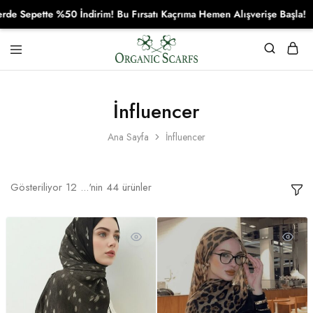
tte %50 İndirim! Bu Fırsatı Kaçrıma Hemen Alışverişe Başla!
Organikscarf
İnfluencer
Ana Sayfa
İnfluencer
Gösteriliyor
12
...'nin
44
ürünler