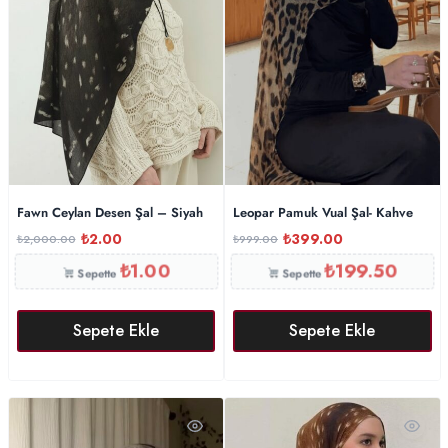
Fawn Ceylan Desen Şal – Siyah
Leopar Pamuk Vual Şal- Kahve
₺
2.00
₺
399.00
₺
2,000.00
₺
999.00
₺
1.00
₺
199.50
Sepette
Sepette
Sepete Ekle
Sepete Ekle