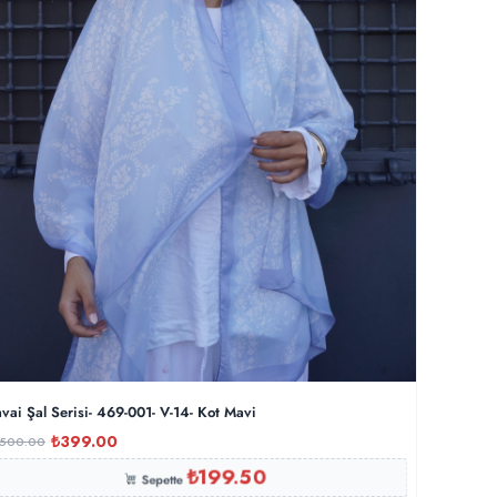
vai Şal Serisi- 469-001- V-14- Kot Mavi
₺
399.00
,500.00
₺
199.50
Sepette