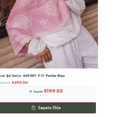
vai Şal Serisi- 469-001- V-11- Pembe Rüya
₺
399.00
,500.00
₺
199.50
Sepette
Sepete Ekle