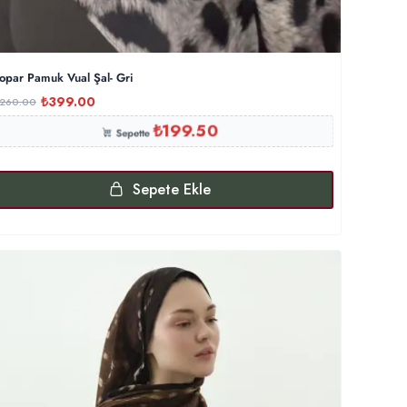
opar Pamuk Vual Şal- Gri
₺
399.00
,260.00
₺
199.50
Sepette
Sepete Ekle