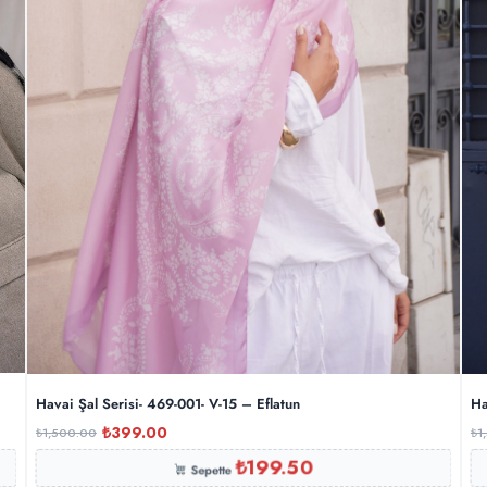
Havai Şal Serisi- 469-001- V-15 – Eflatun
Ha
₺
399.00
₺
1,500.00
₺
1
₺
199.50
Sepette