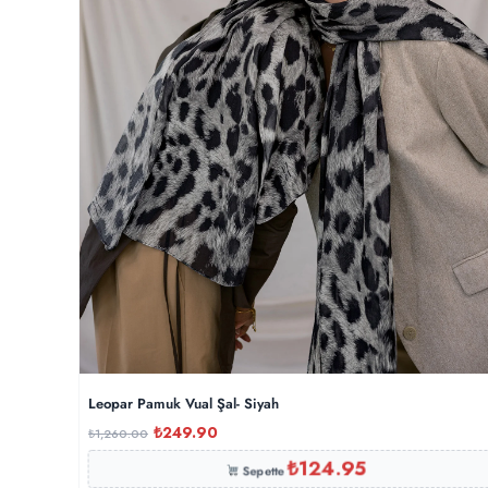
Leopar Pamuk Vual Şal- Siyah
₺
249.90
₺
1,260.00
₺
124.95
Sepette