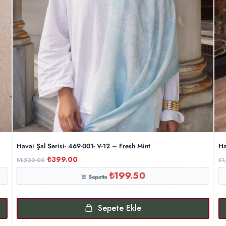
Havai Şal Serisi- 469-001- V-12 – Fresh Mint
Ha
₺
399.00
₺
1,500.00
₺
1
₺
199.50
Sepette
Sepete Ekle