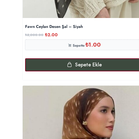
Fawn Ceylan Desen Şal – Siyah
₺
2.00
₺
2,000.00
₺
1.00
Sepette
Sepete Ekle