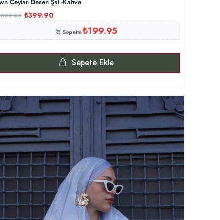
wn Ceylan Desen Şal -Kahve
₺
399.90
,000.00
₺
199.95
Sepette
Sepete Ekle