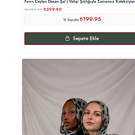
Fawn Ceylan Desen Şal | Vahşi Şıklığıyla Zamansız Koleksiyon
₺
399.90
₺
2,000.00
₺
199.95
Sepette
Sepete Ekle