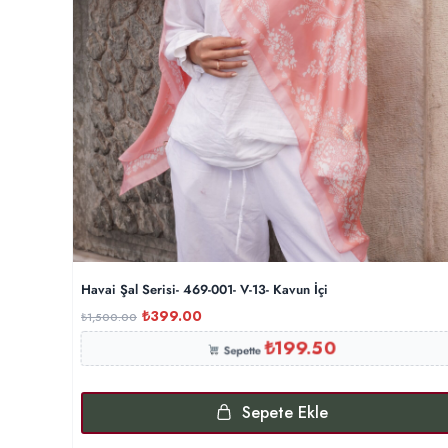
Havai Şal Serisi- 469-001- V-13- Kavun İçi
₺
399.00
₺
1,500.00
₺
199.50
Sepette
Sepete Ekle