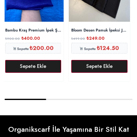
Bambu Kraş Premium İpek Şal – Morcivert
Bloom Desen Pamuk İpeksi Jakar Şa
₺
400.00
₺
249.00
₺
900.00
₺
499.00
₺
200.00
₺
124.50
Sepette
Sepette
Sepete Ekle
Sepete Ekle
Organikscarf İle Yaşamına Bir Stil Kat