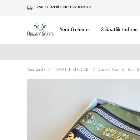
750 TL ÜZERİ ÜCRETSİZ KARGO!
Yeni Gelenler
3 Saatlik İndirim
Organikscarf
Ana Sayfa
1 SAATTE BİTECEK!
Desenli Avantajlı Kutu Ş