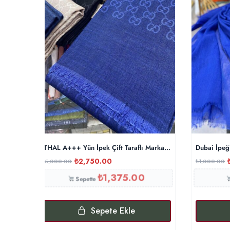
İTHAL A+++ Yün İpek Çift Taraflı Marka Şal – Saks
Dubai İpeğ
₺
2,750.00
₺
5,000.00
₺
1,000.00
₺
1,375.00
Sepette
Sepete Ekle