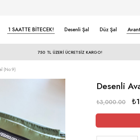
1 SAATTE BİTECEK!
Desenli Şal
Düz Şal
Avant
750 TL ÜZERİ ÜCRETSİZ KARGO!
al (No:9)
Desenli Ava
₺
₺
3,000.00