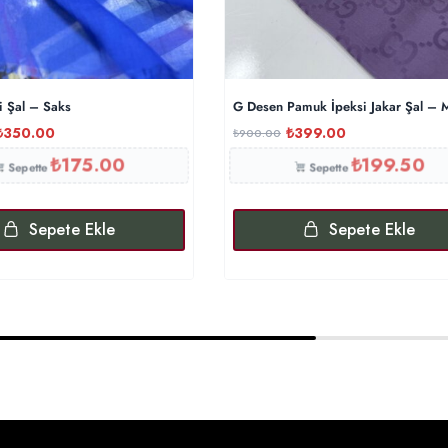
i Şal – Saks
G Desen Pamuk İpeksi Jakar Şal –
₺
350.00
₺
399.00
₺
900.00
₺
175.00
₺
199.50
Sepette
Sepette
Sepete Ekle
Sepete Ekle