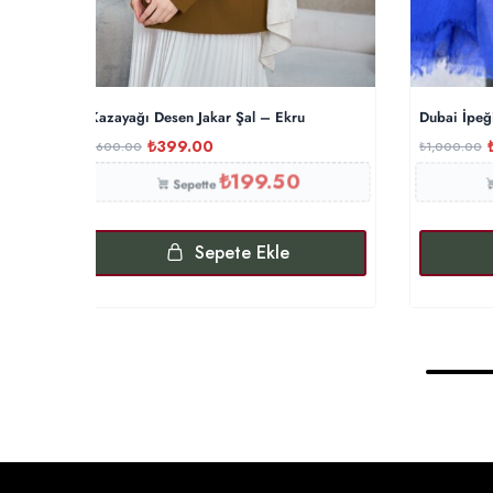
Kazayağı Desen Jakar Şal – Ekru
Dubai İpeğ
₺
399.00
₺
600.00
₺
1,000.00
₺
199.50
Sepette
Sepete Ekle