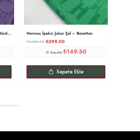
 Mürdüm
Hermes İpeksi Jakar Şal – Benetton
G Desen Tw
₺
299.00
₺
₺
1,000.00
₺
900.00
₺
149.50
Sepette
Sepete Ekle