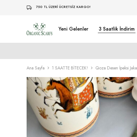
750 TL ÜZERİ ÜCRETSİZ KARGO!
Yeni Gelenler
3 Saatlik İndirim
Organikscarf
Ana Sayfa
1 SAATTE BİTECEK!
Qoza Desen İpeksi Jakar