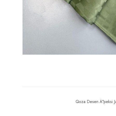
Qoza Desen Ä°peksi Ja