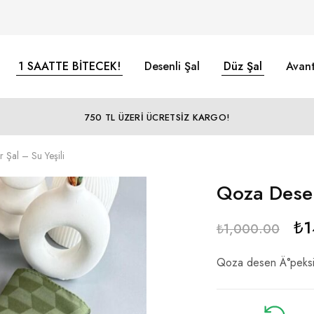
1 SAATTE BİTECEK!
Desenli Şal
Düz Şal
Avant
750 TL ÜZERİ ÜCRETSİZ KARGO!
 Şal – Su Yeşili
Qoza Desen 
₺
1
₺
1,000.00
Qoza desen Ä°peksi 