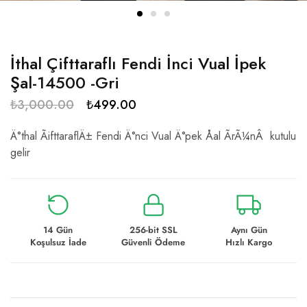
İthal Çifttaraflı Fendi İnci Vual İpek
Şal-14500 -Gri
₺
3,000.00
₺
499.00
Ä°thal ÃifttaraflÄ± Fendi Ä°nci Vual Ä°pek Åal ÃrÃ¼nÂ kutulu
gelir
14 Gün
256-bit SSL
Aynı Gün
Koşulsuz İade
Güvenli Ödeme
Hızlı Kargo