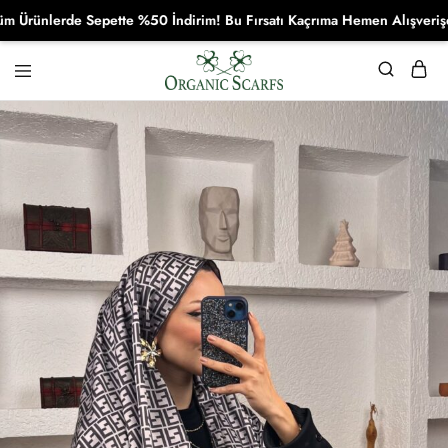
ünlerde Sepette %50 İndirim! Bu Fırsatı Kaçrıma Hemen Alışverişe Baş
Organikscarf