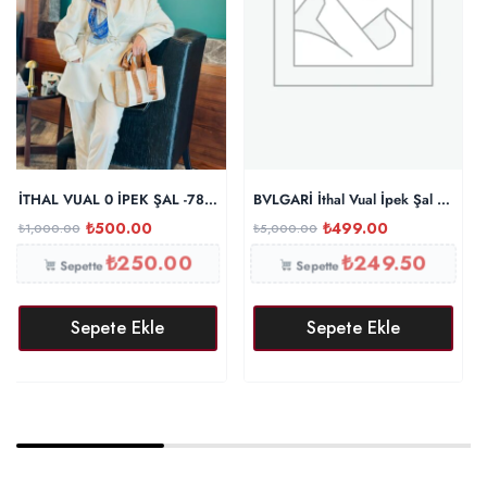
İTHAL VUAL 0 İPEK ŞAL -78963 saks/altın
BVLGARİ İthal Vual İpek Şal – Siyah
₺
500.00
₺
499.00
₺
1,000.00
₺
5,000.00
₺
250.00
₺
249.50
Sepette
Sepette
Sepete Ekle
Sepete Ekle