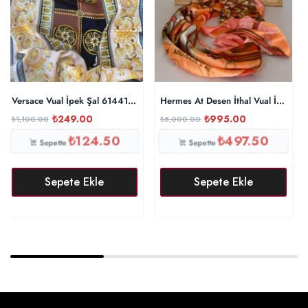
Versace Vual İpek Şal 614412 – Taba
Hermes At Desen İthal Vual İpek Şa
₺
249.00
₺
995.00
₺
1,100.00
₺
5,000.00
₺
124.50
₺
497.50
Sepette
Sepette
Sepete Ekle
Sepete Ekle