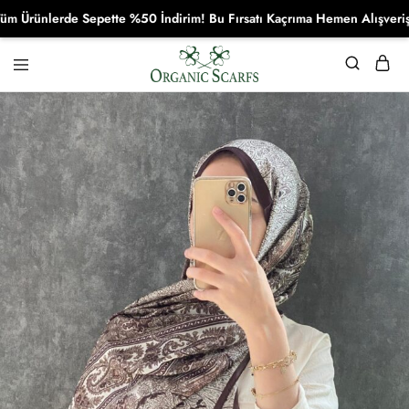
ünlerde Sepette %50 İndirim! Bu Fırsatı Kaçrıma Hemen Alışverişe Ba
Organikscarf