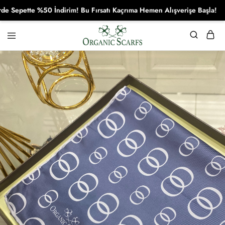
pette %50 İndirim! Bu Fırsatı Kaçrıma Hemen Alışverişe Başla!
Organikscarf