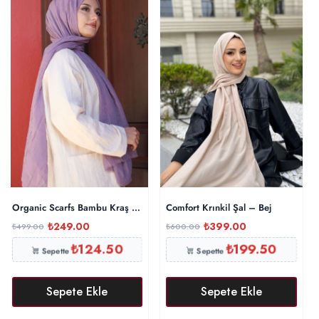
Organic Scarfs Bambu Kraş Şal Modeli – Eflatun
Comfort Krınkil Şal – Bej
₺
249.00
₺
399.00
₺
499.00
₺
600.00
₺
124.50
₺
199.50
Sepette
Sepette
Sepete Ekle
Sepete Ekle