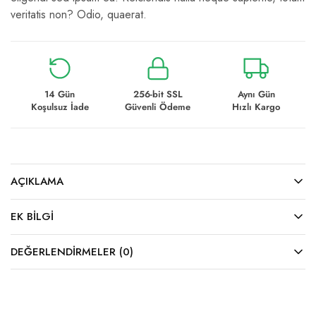
veritatis non? Odio, quaerat.
14 Gün
256-bit SSL
Aynı Gün
Koşulsuz İade
Güvenli Ödeme
Hızlı Kargo
AÇIKLAMA
EK BILGI
DEĞERLENDIRMELER (0)