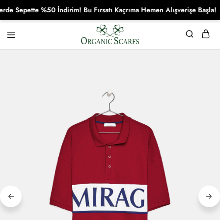
 Sepette %50 İndirim! Bu Fırsatı Kaçrıma Hemen Alışverişe Başla!
Organikscarf