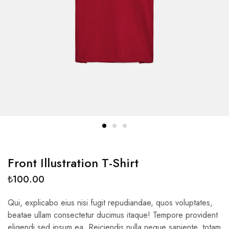
Front Illustration T-Shirt
₺
100.00
Qui, explicabo eius nisi fugit repudiandae, quos voluptates,
beatae ullam consectetur ducimus itaque! Tempore provident
eligendi sed ipsum ea. Reiciendis nulla neque sapiente, totam