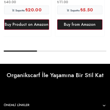
₺
40.00
₺
11.00
₺
20.00
₺
5.50
Sepette
Sepette
Buy Product on Amazon
Buy from Amazon
Organikscarf İle Yaşamına Bir Stil Kat
ÖNEMLI LINKLER