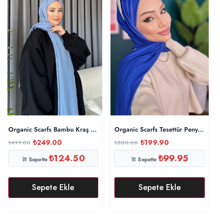
Organic Scarfs Bambu Kraş Şal Modeli – Bebe Mavi
Organic Scarfs Tesettür Penye Şal H
₺
249.00
₺
199.90
₺
499.00
₺
500.00
₺
124.50
₺
99.95
Sepette
Sepette
Sepete Ekle
Sepete Ekle