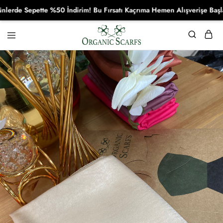
e Sepette %50 İndirim! Bu Fırsatı Kaçrıma Hemen Alışverişe Başla!
Organikscarf