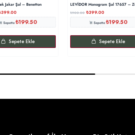
ek Jakar Şal – Benetton
LEVİDOR Monogram Şal 17657 – Z
₺
399.00
₺
399.00
₺
900.00
₺
199.50
₺
199.50
Sepette
Sepette
Sepete Ekle
Sepete Ekle