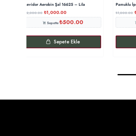
Levidor Aerobin Şal 16625 – Lila
Pamuklu İp
₺
1,000.00
₺
2,000.00
₺
1,000.00
₺
500.00
Sepette
Sepete Ekle