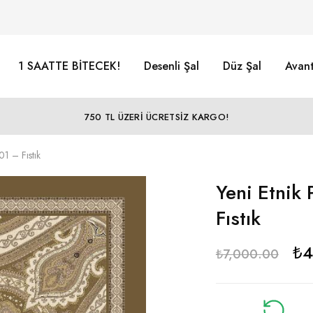
1 SAATTE BİTECEK!
Desenli Şal
Düz Şal
Avant
750 TL ÜZERİ ÜCRETSİZ KARGO!
1 – Fıstık
Yeni Etnik
Fıstık
₺
4
₺
7,000.00