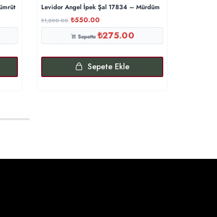
ümrüt
Levidor Angel İpek Şal 17834 – Mürdüm
G Desenli 
₺
550.00
₺
₺
1,200.00
₺
500.00
₺
275.00
Sepette
Sepete Ekle