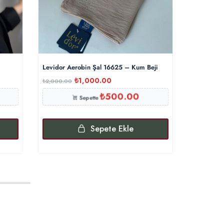
Levidor Aerobin Şal 16625 – Kum Beji
Triko Başl
₺
1,000.00
₺
₺
2,000.00
₺
500.00
₺
500.00
Sepette
Sepete Ekle