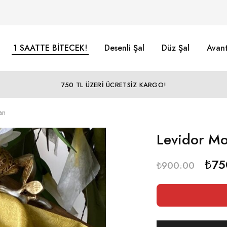
1 SAATTE BİTECEK!
Desenli Şal
Düz Şal
Avant
750 TL ÜZERİ ÜCRETSİZ KARGO!
an
Levidor Mo
₺
75
₺
900.00