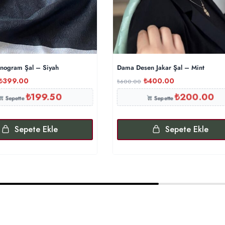
nogram Şal – Siyah
Dama Desen Jakar Şal – Mint
₺
399.00
₺
400.00
₺
600.00
₺
199.50
₺
200.00
Sepette
Sepette
Sepete Ekle
Sepete Ekle