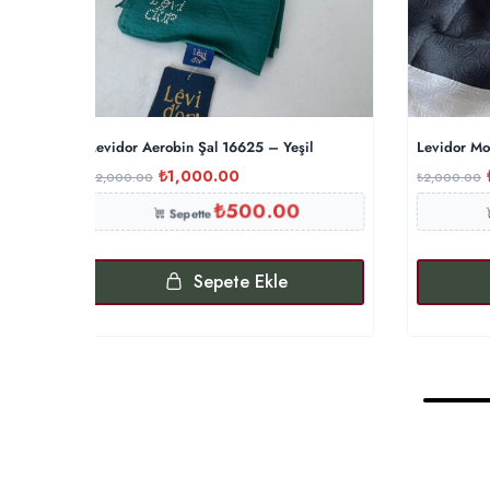
Levidor Aerobin Şal 16625 – Yeşil
Levidor Mo
₺
1,000.00
₺
2,000.00
₺
2,000.00
₺
500.00
Sepette
Sepete Ekle