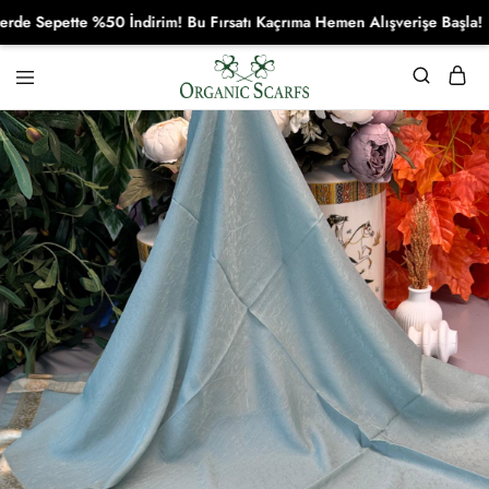
Sepette %50 İndirim! Bu Fırsatı Kaçrıma Hemen Alışverişe Başla!
Organikscarf