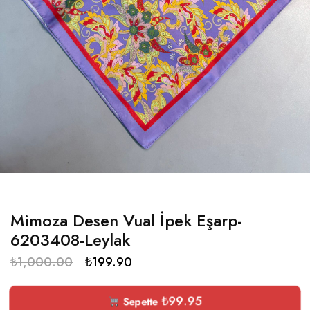
Mimoza Desen Vual İpek Eşarp-
6203408-Leylak
₺
1,000.00
₺
199.90
₺
99.95
Sepette