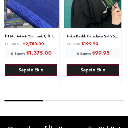
İTHAL A+++ Yün İpek Çift Taraflı Marka Şal – Saks
Triko Başlık Balaclava Şal 25801 – 
₺
2,750.00
₺
199.90
₺
5,000.00
₺
500.00
₺
1,375.00
₺
99.95
Sepette
Sepette
Sepete Ekle
Sepete Ekle