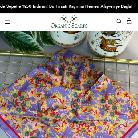
pette %50 İndirim! Bu Fırsatı Kaçrıma Hemen Alışverişe Başla!
Organikscarf