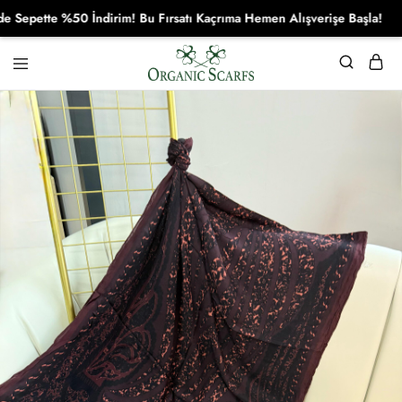
pette %50 İndirim! Bu Fırsatı Kaçrıma Hemen Alışverişe Başla!
Organikscarf