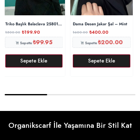
Triko Başlık Balaclava 25801 – Gri
Dama Desen Jakar Şal – Mint
₺
199.90
₺
400.00
₺
500.00
₺
600.00
₺
99.95
₺
200.00
Sepette
Sepette
Sepete Ekle
Sepete Ekle
Organikscarf İle Yaşamına Bir Stil Kat