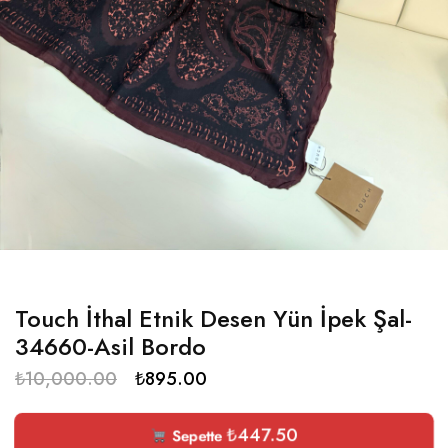
Touch İthal Etnik Desen Yün İpek Şal-
34660-Asil Bordo
₺
10,000.00
₺
895.00
₺
447.50
Sepette