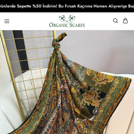
rde Sepette %50 İndirim! Bu Fırsatı Kaçrıma Hemen Alışverişe Başla!
Organikscarf