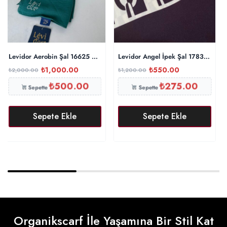
Levidor Aerobin Şal 16625 – Yeşil
Levidor Angel İpek Şal 17834 – Pat
₺
1,000.00
₺
550.00
₺
2,000.00
₺
1,200.00
₺
500.00
₺
275.00
Sepette
Sepette
Sepete Ekle
Sepete Ekle
Organikscarf İle Yaşamına Bir Stil Kat