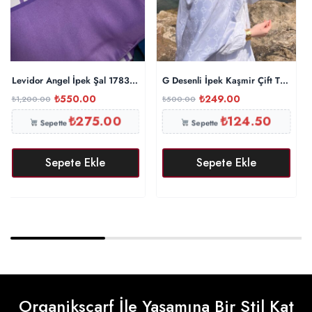
Levidor Angel İpek Şal 17834 – Mürdüm
G Desenli İpek Kaşmir Çift Taraflı
₺
550.00
₺
249.00
₺
1,200.00
₺
500.00
₺
275.00
₺
124.50
Sepette
Sepette
Sepete Ekle
Sepete Ekle
Organikscarf İle Yaşamına Bir Stil Kat