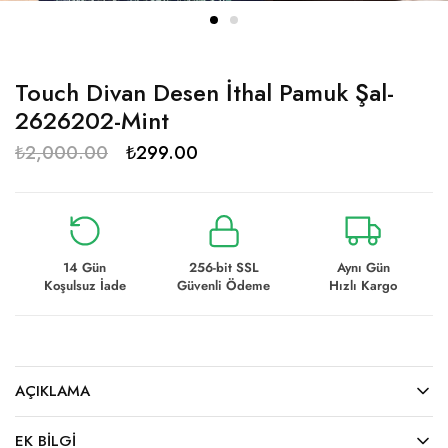
Touch Divan Desen İthal Pamuk Şal-
2626202-Mint
₺
2,000.00
₺
299.00
14 Gün
256-bit SSL
Aynı Gün
Koşulsuz İade
Güvenli Ödeme
Hızlı Kargo
AÇIKLAMA
EK BILGI