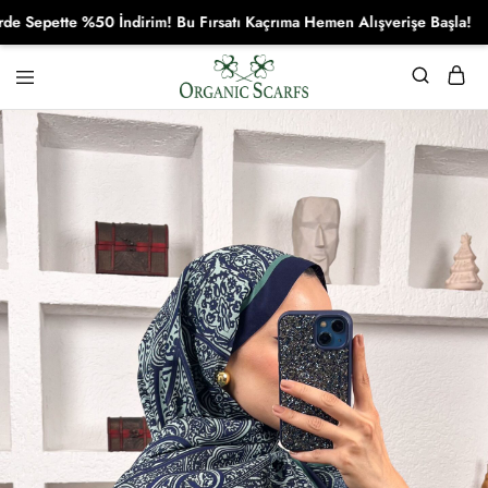
pette %50 İndirim! Bu Fırsatı Kaçrıma Hemen Alışverişe Başla!
Organikscarf