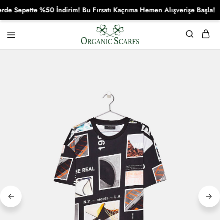
 Sepette %50 İndirim! Bu Fırsatı Kaçrıma Hemen Alışverişe Başla!
Organikscarf