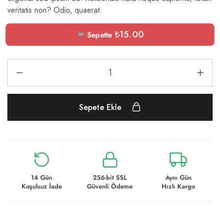
veritatis non? Odio, quaerat.
₺
15.00
Sepette
Sepete Ekle
14 Gün
256-bit SSL
Aynı Gün
Koşulsuz İade
Güvenli Ödeme
Hızlı Kargo