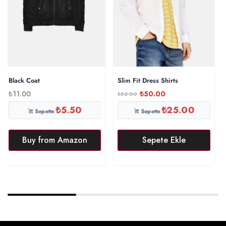
Black Coat
Slim Fit Dress Shirts
₺
11.00
₺
50.00
₺
52.00
₺
5.50
₺
25.00
Sepette
Sepette
Buy from Amazon
Sepete Ekle