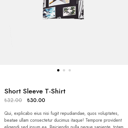
Short Sleeve T-Shirt
₺
32.00
₺
30.00
Qui, explicabo eius nisi fugit repudiandae, quos voluptates,
beatae ullam consectetur ducimus itaque! Tempore provident
eligendi sed ipsum ea. Reiciendis nulla neque sapiente, totam