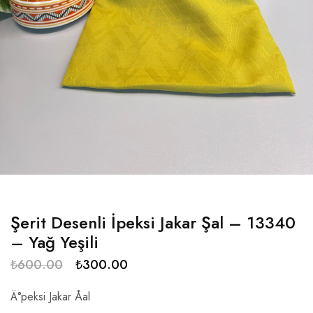
Şerit Desenli İpeksi Jakar Şal – 13340
– Yağ Yeşili
₺
600.00
₺
300.00
Ä°peksi Jakar Åal