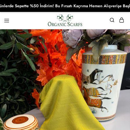
e Sepette %50 İndirim! Bu Fırsatı Kaçrıma Hemen Alışverişe Başla!
Organikscarf