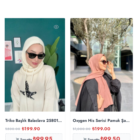
Triko Başlık Balaclava 25801 – Taş
Oxygen His Serisi Pamuk Şal – İnci
₺
199.90
₺
199.00
₺
500.00
₺
1,000.00
₺
99.95
₺
99.50
Sepette
Sepette