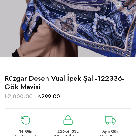
Rüzgar Desen Vual İpek Şal -122336-
Gök Mavisi
₺
2,000.00
₺
299.00
14 Gün
256-bit SSL
Aynı Gün