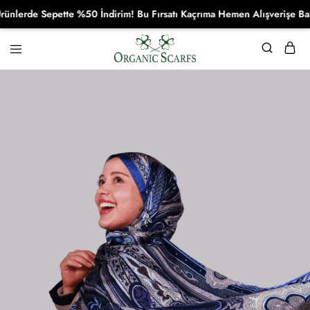
erde Sepette %50 İndirim! Bu Fırsatı Kaçrıma Hemen Alışverişe Başla
Organikscarf