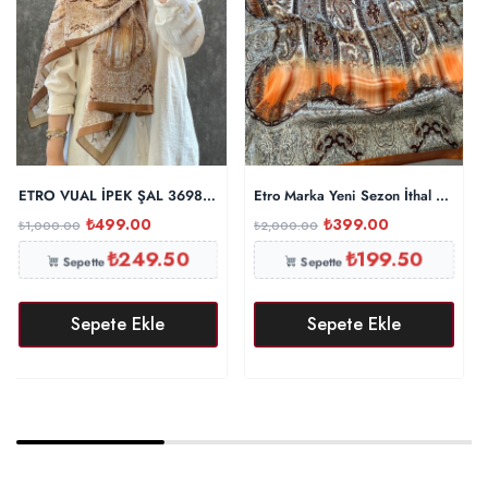
ETRO VUAL İPEK ŞAL 36987 -karamel
Etro Marka Yeni Sezon İthal Etnik D
₺
499.00
₺
399.00
₺
1,000.00
₺
2,000.00
₺
249.50
₺
199.50
Sepette
Sepette
Sepete Ekle
Sepete Ekle