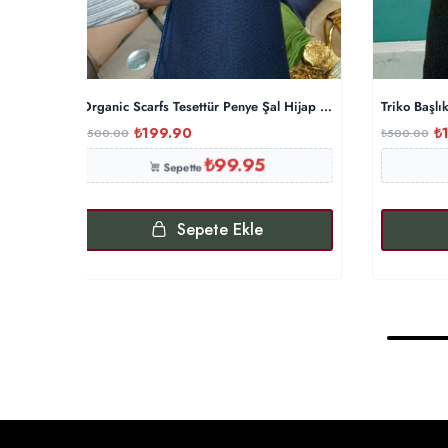
Organic Scarfs Tesettür Penye Şal Hijap Modeli – Gece Mavis
Triko Başlı
₺
199.90
₺
₺
500.00
₺
500.00
₺
99.95
Sepette
Sepete Ekle