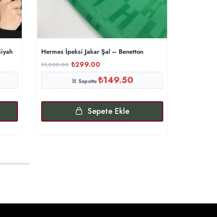
Siyah
Hermes İpeksi Jakar Şal – Benetton
Comfort Kr
₺
299.00
₺
₺
1,000.00
₺
600.00
₺
149.50
Sepette
Sepete Ekle