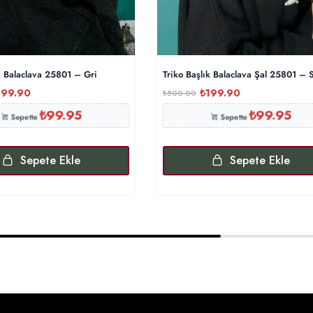
i
k Balaclava 25801 – Gri
Triko Başlık Balaclava Şal 25801 – 
199.90
₺
199.90
₺
500.00
₺
99.95
₺
99.95
Sepette
Sepette
Sepete Ekle
Sepete Ekle