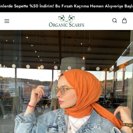
e Sepette %50 İndirim! Bu Fırsatı Kaçrıma Hemen Alışverişe Başla!
Organikscarf