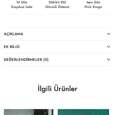
14 Gün
256-bit SSL
Aynı Gün
Koşulsuz İade
Güvenli Ödeme
Hızlı Kargo
AÇIKLAMA
EK BILGI
DEĞERLENDIRMELER (0)
İlgili Ürünler