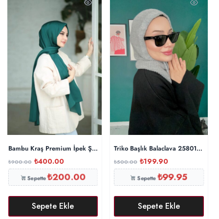
Bambu Kraş Premium İpek Şal – Zümrüt
Triko Başlık Balaclava 25801 – Gri
₺
400.00
₺
199.90
₺
900.00
₺
500.00
₺
200.00
₺
99.95
Sepette
Sepette
Sepete Ekle
Sepete Ekle