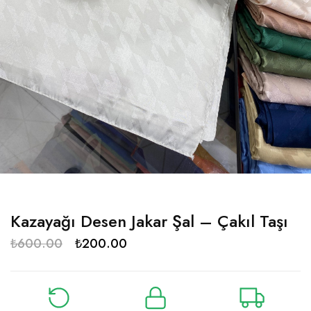
Kazayağı Desen Jakar Şal – Çakıl Taşı
₺
600.00
₺
200.00