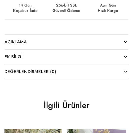
14 Gün
256-bit SSL
Aynı Gün
Koşulsuz İade
Güvenli Ödeme
Hızlı Kargo
AÇIKLAMA
EK BILGI
DEĞERLENDIRMELER (0)
İlgili Ürünler