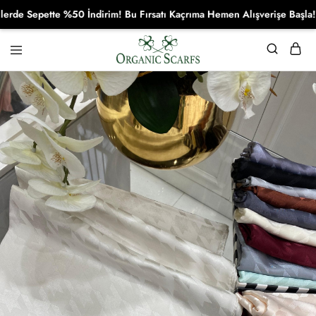
 Sepette %50 İndirim! Bu Fırsatı Kaçrıma Hemen Alışverişe Başla!
Organikscarf