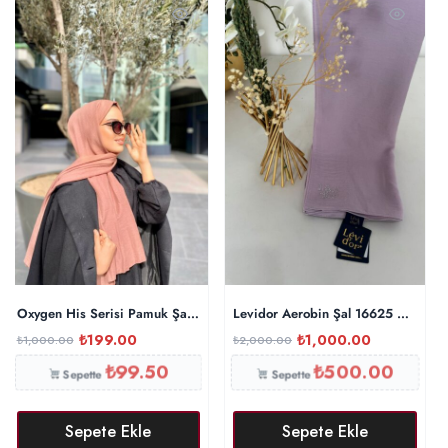
Oxygen His Serisi Pamuk Şal – İncir
Levidor Aerobin Şal 16625 – Lila
₺
199.00
₺
1,000.00
₺
1,000.00
₺
2,000.00
₺
99.50
₺
500.00
Sepette
Sepette
Sepete Ekle
Sepete Ekle