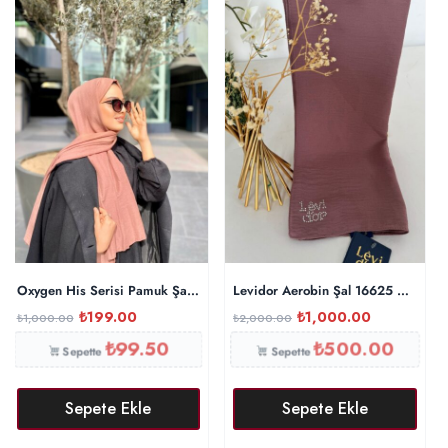
Oxygen His Serisi Pamuk Şal – İncir
Levidor Aerobin Şal 16625 – İncir
₺
199.00
₺
1,000.00
₺
1,000.00
₺
2,000.00
₺
99.50
₺
500.00
Sepette
Sepette
Sepete Ekle
Sepete Ekle