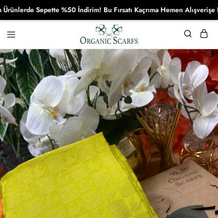
lerde Sepette %50 İndirim! Bu Fırsatı Kaçrıma Hemen Alışverişe Başla
Organikscarf