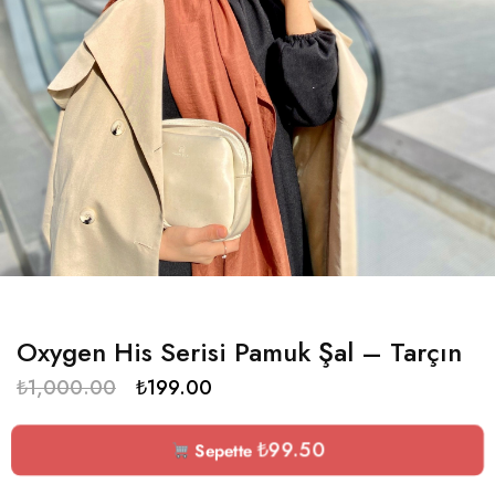
Oxygen His Serisi Pamuk Şal – Tarçın
₺
1,000.00
₺
199.00
₺
99.50
Sepette