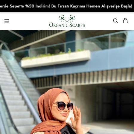
epette %50 İndirim! Bu Fırsatı Kaçrıma Hemen Alışverişe Başla!
Organikscarf