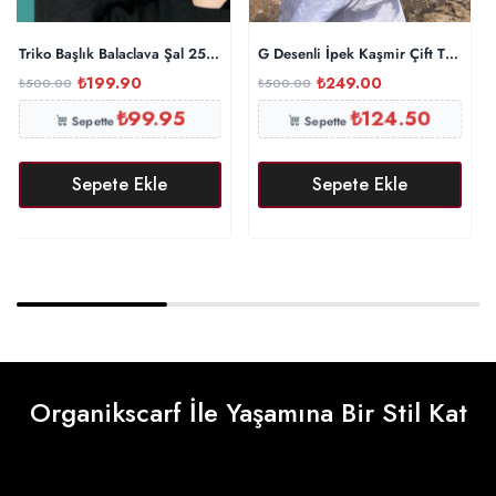
Triko Başlık Balaclava Şal 25801 – Siyah
G Desenli İpek Kaşmir Çift Taraflı
₺
199.90
₺
249.00
₺
500.00
₺
500.00
₺
99.95
₺
124.50
Sepette
Sepette
Sepete Ekle
Sepete Ekle
Organikscarf İle Yaşamına Bir Stil Kat