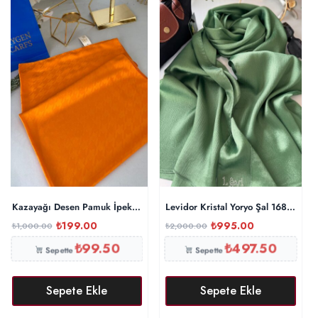
Kazayağı Desen Pamuk İpeksi Şal 44895 – Turuncu
Levidor Kristal Yoryo Şal 16842 – Y
₺
199.00
₺
995.00
₺
1,000.00
₺
2,000.00
₺
99.50
₺
497.50
Sepette
Sepette
Sepete Ekle
Sepete Ekle