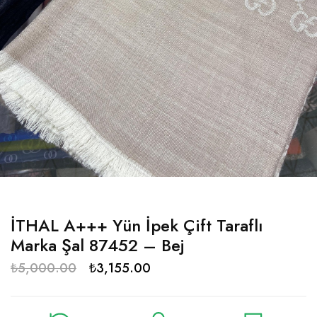
İTHAL A+++ Yün İpek Çift Taraflı
Marka Şal 87452 – Bej
₺
5,000.00
₺
3,155.00