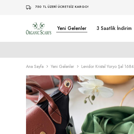
750 TL ÜZERİ ÜCRETSİZ KARGO!
Yeni Gelenler
3 Saatlik İndirim
Organikscarf
Ana Sayfa
Yeni Gelenler
Levidor Kristal Yoryo Şal 1684