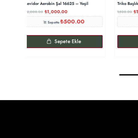
Levidor Aerobin Şal 16625 – Yeşil
Triko Başlı
₺
1,000.00
₺
₺
2,000.00
₺
500.00
₺
500.00
Sepette
Sepete Ekle