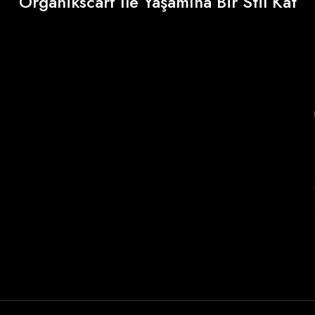
Organikscarf İle Yaşamına Bir Stil Kat