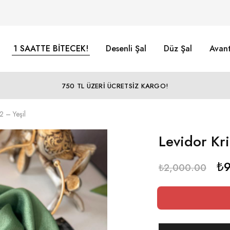
1 SAATTE BİTECEK!
Desenli Şal
Düz Şal
Avant
750 TL ÜZERİ ÜCRETSİZ KARGO!
2 – Yeşil
Levidor Kri
₺
₺
2,000.00