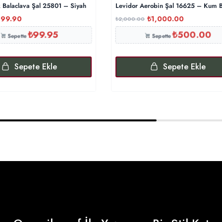
k Balaclava Şal 25801 – Siyah
Levidor Aerobin Şal 16625 – Kum B
199.90
₺
1,000.00
₺
2,000.00
₺
99.95
₺
500.00
Sepette
Sepette
Sepete Ekle
Sepete Ekle