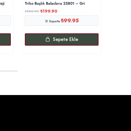
eji
Triko Başlık Balaclava 25801 – Gri
G Desenli 
₺
199.90
₺
₺
500.00
₺
500.00
₺
99.95
Sepette
Sepete Ekle