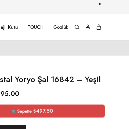
ajlı Kutu
TOUCH
Gözlük
stal Yoryo Şal 16842 – Yeşil
995.00
₺
497.50
Sepette