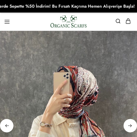
epette %50 İndirim! Bu Fırsatı Kaçrıma Hemen Alışverişe Başla!
Organikscarf