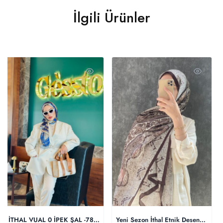
İlgili Ürünler
İTHAL VUAL 0 İPEK ŞAL -78963 saks/altın
Yeni Sezon İthal Etnik Desen Hint İ