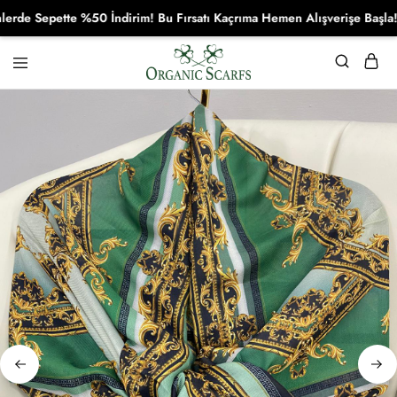
 Sepette %50 İndirim! Bu Fırsatı Kaçrıma Hemen Alışverişe Başla!
Organikscarf