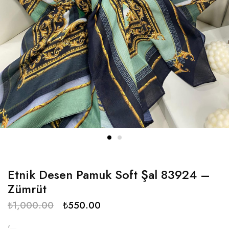
Etnik Desen Pamuk Soft Şal 83924 –
Zümrüt
₺
1,000.00
₺
550.00
‘—