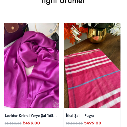
İlgili Ürünler
Levidor Kristal Yoryo Şal 16842 – Pembe
İthal Şal – Fuşya
₺
499.00
₺
499.00
₺
2,000.00
₺
5,000.00