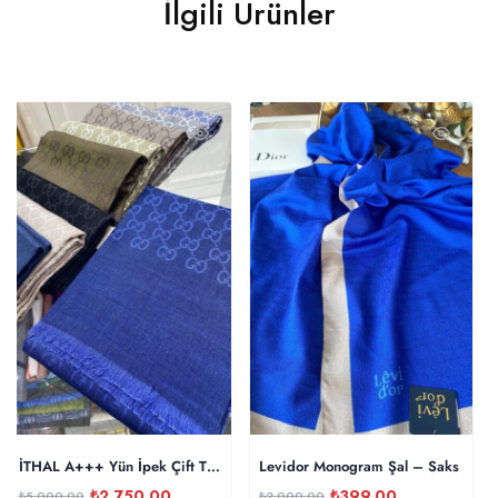
İlgili Ürünler
İTHAL A+++ Yün İpek Çift Taraflı Marka Şal – Saks
Levidor Monogram Şal – Saks
₺
2,750.00
₺
399.00
₺
5,000.00
₺
2,000.00