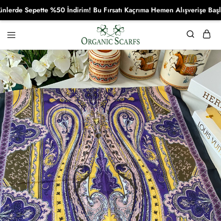
e Sepette %50 İndirim! Bu Fırsatı Kaçrıma Hemen Alışverişe Başla!
Organikscarf