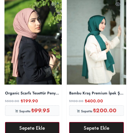
Organic Scarfs Tesettür Penye Şal Hijap Modeli – İncir
Bambu Kraş Premium İpek Şal – Zü
₺
199.90
₺
400.00
₺
500.00
₺
900.00
₺
99.95
₺
200.00
Sepette
Sepette
Sepete Ekle
Sepete Ekle