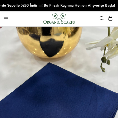
pette %50 İndirim! Bu Fırsatı Kaçrıma Hemen Alışverişe Başla!
Organikscarf