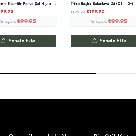
rfs Tesettür Penye Şal Hijap Modeli – Açık Kiremit
Triko Başlık Balaclava 25801 – Gri
199.90
₺
199.90
₺
500.00
₺
99.95
₺
99.95
Sepette
Sepette
Sepete Ekle
Sepete Ekle