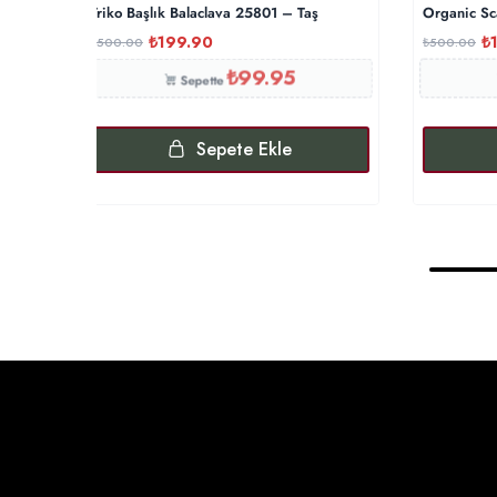
Triko Başlık Balaclava 25801 – Taş
Organic Sca
₺
199.90
₺
₺
500.00
₺
500.00
₺
99.95
Sepette
Sepete Ekle