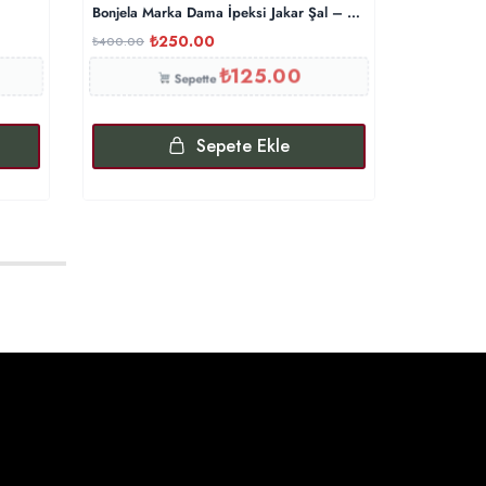
Bonjela Marka Dama İpeksi Jakar Şal – Lavanta
Bambu Kra
₺
250.00
₺
₺
400.00
₺
900.00
₺
125.00
Sepette
Sepete Ekle