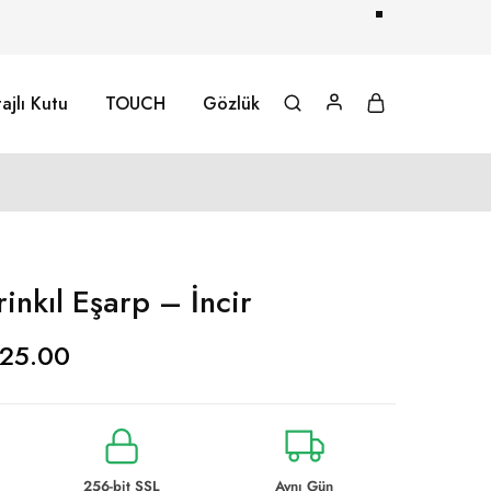
ajlı Kutu
TOUCH
Gözlük
inkıl Eşarp – İncir
25.00
256-bit SSL
Aynı Gün