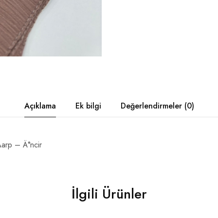
Açıklama
Ek bilgi
Değerlendirmeler (0)
arp – Ä°ncir
İlgili Ürünler