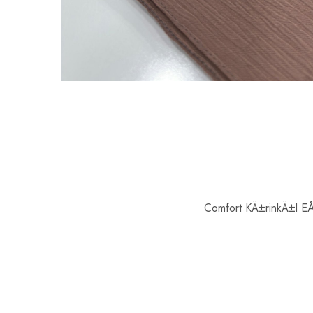
Comfort KÄ±rinkÄ±l EÅ