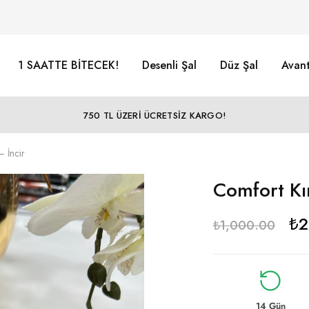
1 SAATTE BİTECEK!
Desenli Şal
Düz Şal
Avant
750 TL ÜZERİ ÜCRETSİZ KARGO!
– İncir
Comfort Kır
₺
2
₺
1,000.00
14 Gün