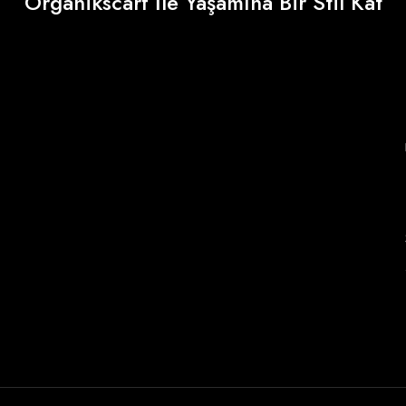
Organikscarf İle Yaşamına Bir Stil Kat